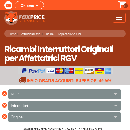
Chiama
0
Toggl
navig
Home
Elettrodomestici
Cucina
Preparazione cibi
Ricambi Interruttori Originali
per Affettatrici RGV
INVIO GRATIS ACQUISTI SUPERIORI 49,99€
×
RGV
×
Interruttori
×
Originali
SCOPRI SE LA SPEDIZIONE È INCLUSA ANCHE NELLA TUA CITTÀ