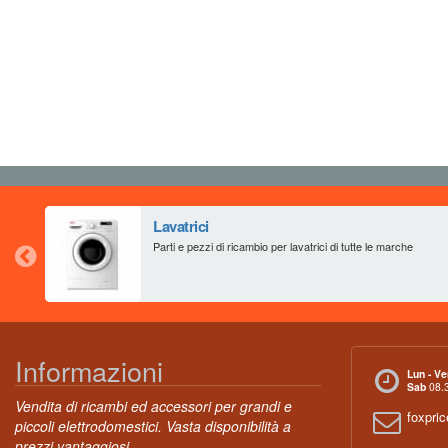
Lavatrici
Parti e pezzi di ricambio per lavatrici di tutte le marche
Informazioni
Lun - Ve
Sab
08.3
Vendita di ricambi ed accessori per grandi e
foxpri
piccoli elettrodomestici. Vasta disponibilità a
prezzi vantaggiosi.