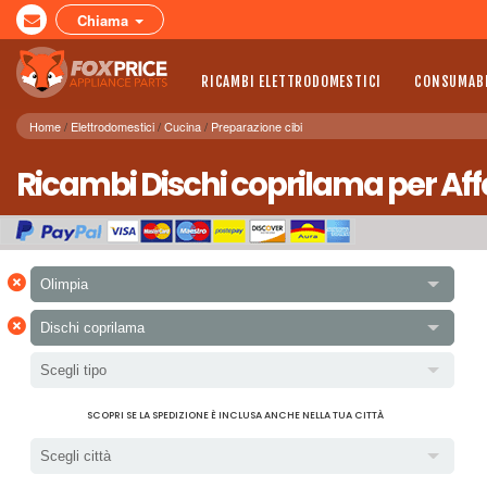
Chiama
RICAMBI ELETTRODOMESTICI
CONSUMABI
Home
Elettrodomestici
Cucina
Preparazione cibi
Ricambi Dischi coprilama per Affe
×
Olimpia
×
Dischi coprilama
Scegli tipo
SCOPRI SE LA SPEDIZIONE È INCLUSA ANCHE NELLA TUA CITTÀ
Scegli città