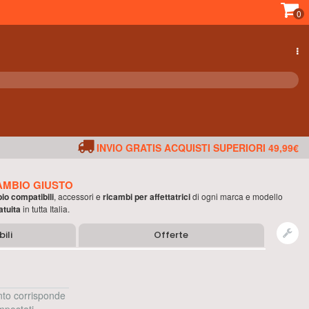
0
INVIO GRATIS ACQUISTI SUPERIORI 49,99€
AMBIO GIUSTO
bio compatibili
, accessori e
ricambi per
affettatrici
di ogni marca e modello
atuita
in tutta Italia.
ili
Offerte
to corrisponde