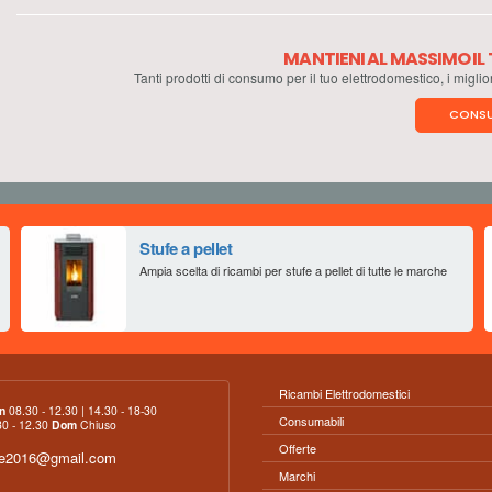
MANTIENI AL MASSIMO I
Tanti prodotti di consumo per il tuo elettrodomestico, i miglio
CONSU
Stufe a pellet
Ampia scelta di ricambi per stufe a pellet di tutte le marche
Ricambi Elettrodomestici
n
08.30 - 12.30 | 14.30 - 18-30
Consumabili
0 - 12.30
Dom
Chiuso
Offerte
ce2016@gmail.com
Marchi