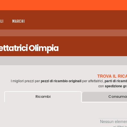
LI
MARCHI
ttatrici Olimpia
TROVA IL RIC
I migliori prezzi per
pezzi di ricambio originali
per
affettatrici
,
parti di ricam
con
spedizione gr
Ricambi
Consumab
Nessun elemen