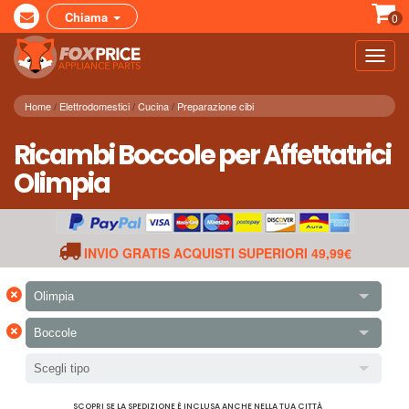
Chiama
0
Toggl
navig
Home
Elettrodomestici
Cucina
Preparazione cibi
Ricambi Boccole per Affettatrici
Olimpia
INVIO GRATIS ACQUISTI SUPERIORI 49,99€
×
Olimpia
×
Boccole
Scegli tipo
SCOPRI SE LA SPEDIZIONE È INCLUSA ANCHE NELLA TUA CITTÀ