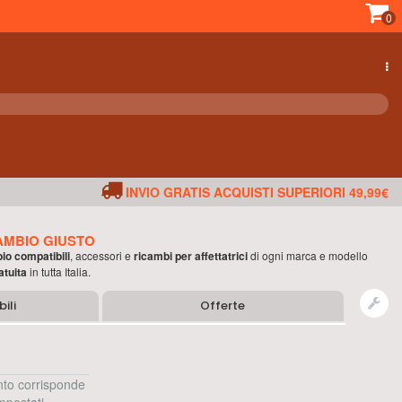
0
INVIO GRATIS ACQUISTI SUPERIORI 49,99€
AMBIO GIUSTO
bio compatibili
, accessori e
ricambi per
affettatrici
di ogni marca e modello
atuita
in tutta Italia.
ili
Offerte
to corrisponde