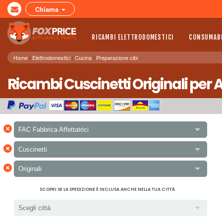
Chiama
RICAMBI ELETTRODOMESTICI
CONSUMABI
Home
Elettrodomestici
Cucina
Preparazione cibi
Ricambi Cuscinetti Originali per A
×
FAC Fabbrica Affettatrici
×
Cuscinetti
×
Originali
SCOPRI SE LA SPEDIZIONE È INCLUSA ANCHE NELLA TUA CITTÀ
Scegli città