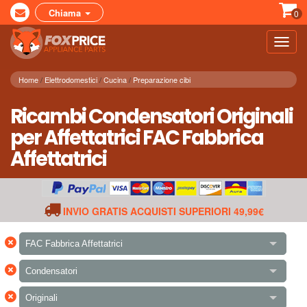
Chiama
0
Toggl
navig
Home
Elettrodomestici
Cucina
Preparazione cibi
Ricambi Condensatori Originali
per Affettatrici FAC Fabbrica
Affettatrici
INVIO GRATIS ACQUISTI SUPERIORI 49,99€
×
FAC Fabbrica Affettatrici
×
Condensatori
×
Originali