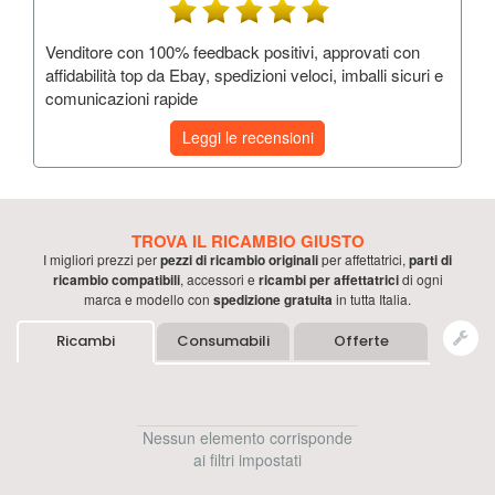
Venditore con 100% feedback positivi, approvati con
affidabilità top da Ebay, spedizioni veloci, imballi sicuri e
comunicazioni rapide
Leggi le recensioni
TROVA IL RICAMBIO GIUSTO
I migliori prezzi per
pezzi di ricambio originali
per
affettatrici
,
parti di
ricambio compatibili
, accessori e
ricambi per
affettatrici
di ogni
marca e modello con
spedizione gratuita
in tutta Italia.
Ricambi
Consumabili
Offerte
Nessun elemento corrisponde
ai filtri impostati