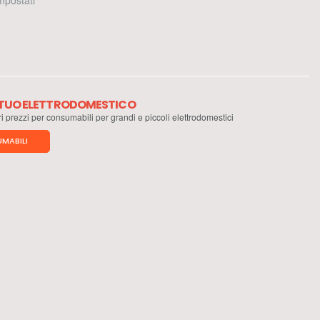
 impostati
L TUO ELETTRODOMESTICO
ri prezzi per consumabili per grandi e piccoli elettrodomestici
MABILI