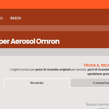
LI
MARCHI
i per Aerosol Omron
TROVA IL RIC
I migliori prezzi per
pezzi di ricambio originali
per
aerosol
,
parti di ricambi
spedizione grat
Ricambi
Consumab
Nessun elemen