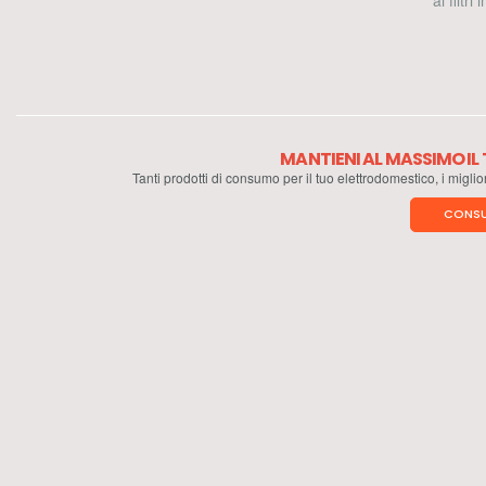
ai filtri
MANTIENI AL MASSIMO I
Tanti prodotti di consumo per il tuo elettrodomestico, i miglio
CONSU