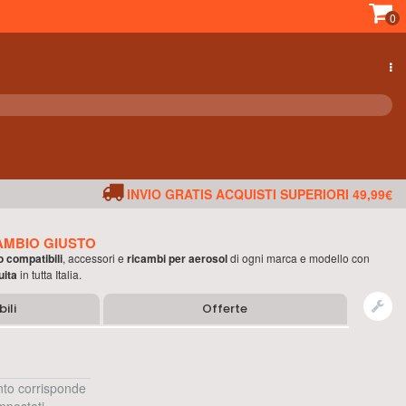
0
INVIO GRATIS ACQUISTI SUPERIORI 49,99€
AMBIO GIUSTO
o compatibili
, accessori e
ricambi per
aerosol
di ogni marca e modello con
uita
in tutta Italia.
ili
Offerte
to corrisponde