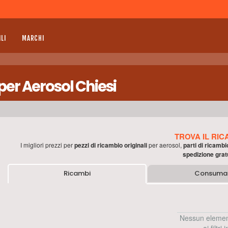
LI
MARCHI
per Aerosol Chiesi
TROVA IL RIC
I migliori prezzi per
pezzi di ricambio originali
per
aerosol
,
parti di ricambi
spedizione grat
Ricambi
Consumab
Nessun elemen