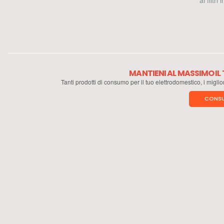
ai filtri
MANTIENI AL MASSIMO I
Tanti prodotti di consumo per il tuo elettrodomestico, i miglio
CONSU