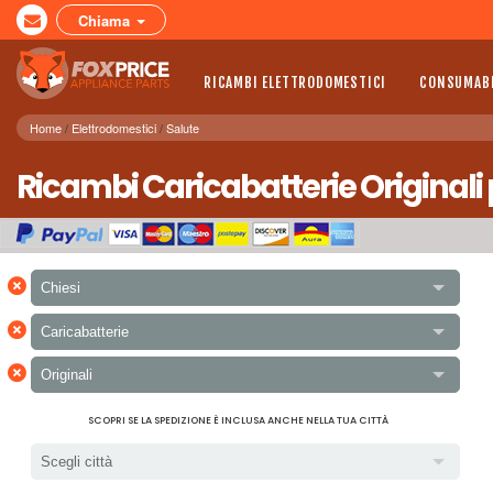
Chiama
RICAMBI ELETTRODOMESTICI
CONSUMABI
Home
Elettrodomestici
Salute
Ricambi Caricabatterie Originali 
×
Chiesi
×
Caricabatterie
×
Originali
SCOPRI SE LA SPEDIZIONE È INCLUSA ANCHE NELLA TUA CITTÀ
Scegli città