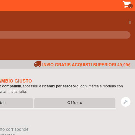
0
INVIO GRATIS ACQUISTI SUPERIORI 49,99€
AMBIO GIUSTO
o compatibili
, accessori e
ricambi per
aerosol
di ogni marca e modello con
uita
in tutta Italia.
ili
Offerte
to corrisponde