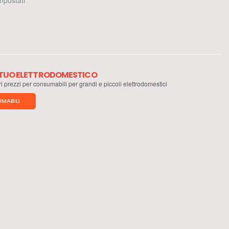
 impostati
L TUO ELETTRODOMESTICO
ri prezzi per consumabili per grandi e piccoli elettrodomestici
MABILI