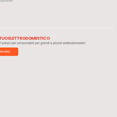
 impostati
L TUO ELETTRODOMESTICO
ri prezzi per consumabili per grandi e piccoli elettrodomestici
MABILI