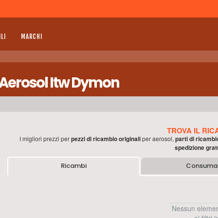
LI
MARCHI
r Aerosol Itw Dymon
TROVA IL RIC
I migliori prezzi per
pezzi di ricambio originali
per
aerosol
,
parti di ricambi
spedizione grat
Ricambi
Consumab
Nessun elemen