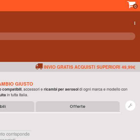
0
INVIO GRATIS ACQUISTI SUPERIORI 49,99€
AMBIO GIUSTO
o compatibili
, accessori e
ricambi per
aerosol
di ogni marca e modello con
uita
in tutta Italia.
ili
Offerte
to corrisponde