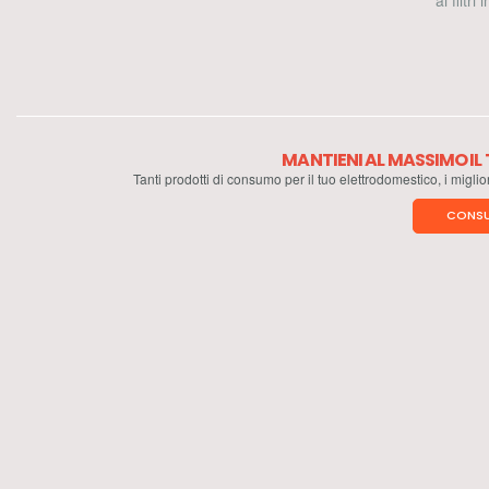
ai filtri
MANTIENI AL MASSIMO I
Tanti prodotti di consumo per il tuo elettrodomestico, i miglio
CONSU