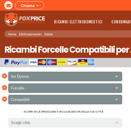
Chiama
RICAMBI ELETTRODOMESTICI
CONSUMABI
Home
Elettrodomestici
Salute
Ricambi Forcelle Compatibili pe
×
Itw Dymon
×
Forcelle
×
Compatibili
SCOPRI SE LA SPEDIZIONE È INCLUSA ANCHE NELLA TUA CITTÀ
Scegli città