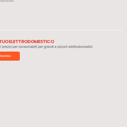
 impostati
L TUO ELETTRODOMESTICO
ri prezzi per consumabili per grandi e piccoli elettrodomestici
MABILI