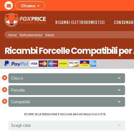
Chiama
RICAMBI ELETTRODOMESTICI
CONSUMABI
Home
Elettrodomestici
Salute
Ricambi Forcelle Compatibili per
×
Chicco
×
Forcelle
×
Compatibili
SCOPRI SE LA SPEDIZIONE È INCLUSA ANCHE NELLA TUA CITTÀ
Scegli città