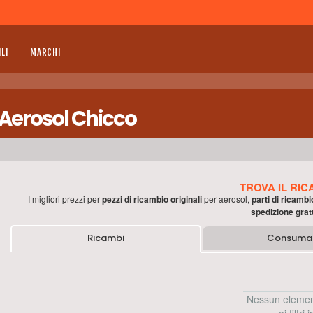
LI
MARCHI
 Aerosol Chicco
TROVA IL RIC
I migliori prezzi per
pezzi di ricambio originali
per
aerosol
,
parti di ricambi
spedizione grat
Ricambi
Consumab
Nessun elemen