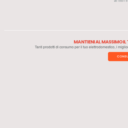
ai filtri
MANTIENI AL MASSIMO I
Tanti prodotti di consumo per il tuo elettrodomestico, i miglio
CONSU