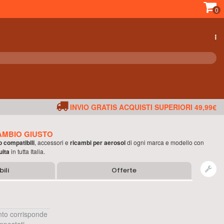
0
INVIO GRATIS ACQUISTI SUPERIORI 49,99€
AMBIO GIUSTO
o compatibili
, accessori e
ricambi per
aerosol
di ogni marca e modello con
uita
in tutta Italia.
ili
Offerte
to corrisponde