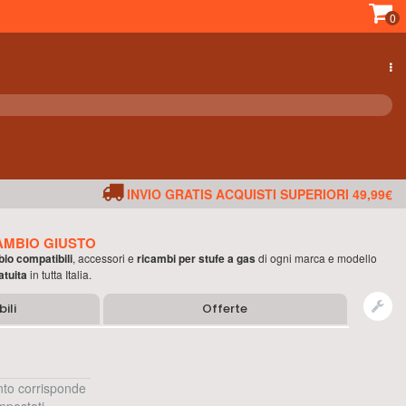
0
INVIO GRATIS ACQUISTI SUPERIORI 49,99€
AMBIO GIUSTO
bio compatibili
, accessori e
ricambi per
stufe a gas
di ogni marca e modello
atuita
in tutta Italia.
ili
Offerte
to corrisponde