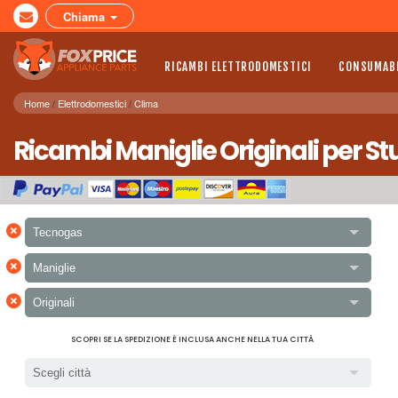
Chiama
RICAMBI ELETTRODOMESTICI
CONSUMABI
Home
Elettrodomestici
Clima
Ricambi Maniglie Originali per S
×
Tecnogas
×
Maniglie
×
Originali
SCOPRI SE LA SPEDIZIONE È INCLUSA ANCHE NELLA TUA CITTÀ
Scegli città