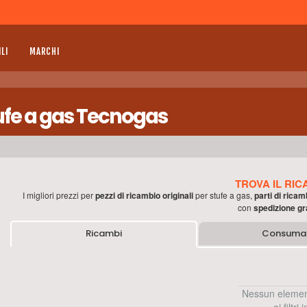
LI
MARCHI
tufe a gas Tecnogas
TROVA IL RIC
I migliori prezzi per
pezzi di ricambio originali
per
stufe a gas
,
parti di ricam
con
spedizione gr
Ricambi
Consumab
Nessun elemen