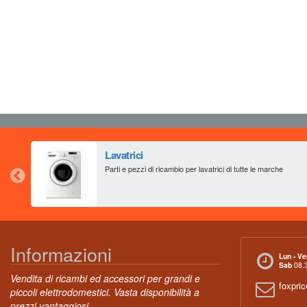
Lavatrici
Parti e pezzi di ricambio per lavatrici di tutte le marche
Informazioni
Lun - Ve
Sab
08.3
Vendita di ricambi ed accessori per grandi e
foxpri
piccoli elettrodomestici. Vasta disponibilità a
prezzi vantaggiosi.