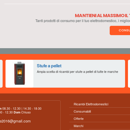
MANTIENI AL MASSIMO I
Tanti prodotti di consumo per il tuo elettrodomestico, i miglio
CONSU
Stufe a pellet
Ampia scelta di ricambi per stufe a pellet di tutte le marche
Ricambi Elettrodomestici
n
08.30 - 12.30 | 14.30 - 18-30
Consumabili
0 - 12.30
Dom
Chiuso
Offerte
ce2016@gmail.com
Marchi