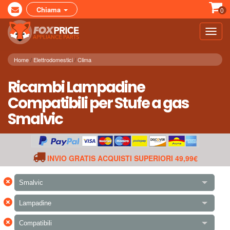
Chiama
0
Toggl
navig
Home
Elettrodomestici
Clima
Ricambi Lampadine
Compatibili per Stufe a gas
Smalvic
INVIO GRATIS ACQUISTI SUPERIORI 49,99€
×
Smalvic
×
Lampadine
×
Compatibili