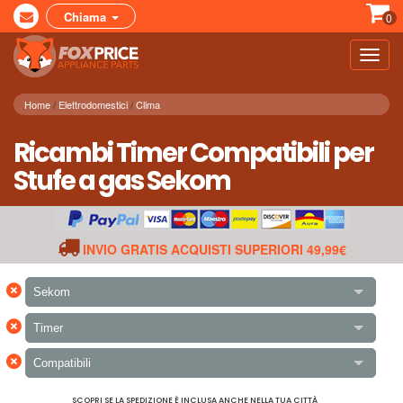
Chiama
0
Toggl
navig
Home
Elettrodomestici
Clima
Ricambi Timer Compatibili per
Stufe a gas Sekom
INVIO GRATIS ACQUISTI SUPERIORI 49,99€
×
Sekom
×
Timer
×
Compatibili
SCOPRI SE LA SPEDIZIONE È INCLUSA ANCHE NELLA TUA CITTÀ