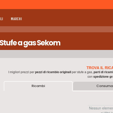
LI
MARCHI
 Stufe a gas Sekom
TROVA IL RIC
I migliori prezzi per
pezzi di ricambio originali
per
stufe a gas
,
parti di ricam
con
spedizione gr
Ricambi
Consumab
Nessun elemen