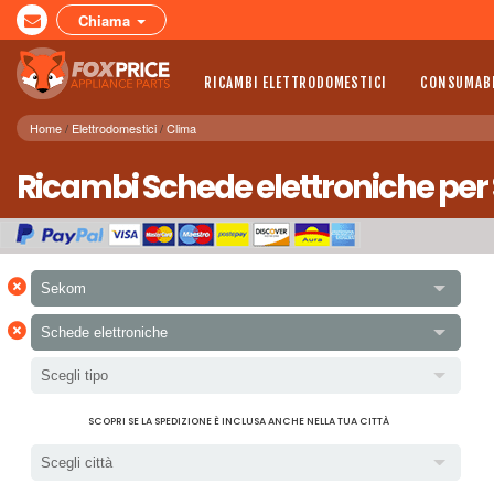
Chiama
RICAMBI ELETTRODOMESTICI
CONSUMABI
Home
Elettrodomestici
Clima
Ricambi Schede elettroniche per
×
Sekom
×
Schede elettroniche
Scegli tipo
SCOPRI SE LA SPEDIZIONE È INCLUSA ANCHE NELLA TUA CITTÀ
Scegli città