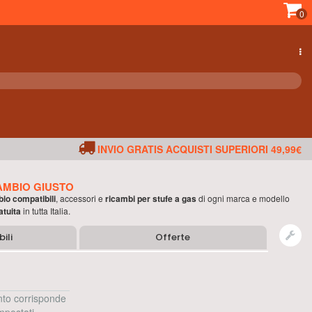
0
INVIO GRATIS ACQUISTI SUPERIORI 49,99€
AMBIO GIUSTO
bio compatibili
, accessori e
ricambi per
stufe a gas
di ogni marca e modello
atuita
in tutta Italia.
ili
Offerte
to corrisponde