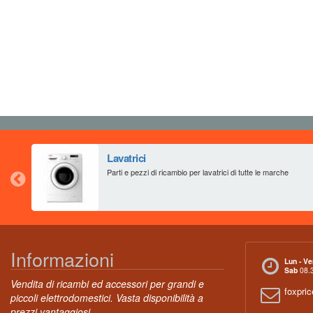
Lavatrici
Parti e pezzi di ricambio per lavatrici di tutte le marche
Informazioni
Lun - Ve
Sab
08.3
Vendita di ricambi ed accessori per grandi e
foxpri
piccoli elettrodomestici. Vasta disponibilità a
prezzi vantaggiosi.