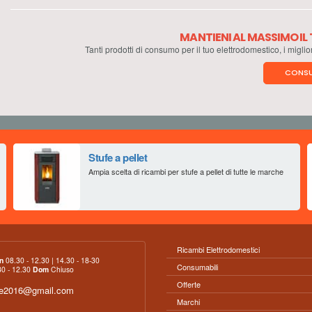
MANTIENI AL MASSIMO I
Tanti prodotti di consumo per il tuo elettrodomestico, i miglio
CONSU
Stufe a pellet
Ampia scelta di ricambi per stufe a pellet di tutte le marche
Ricambi Elettrodomestici
n
08.30 - 12.30 | 14.30 - 18-30
Consumabili
0 - 12.30
Dom
Chiuso
Offerte
ce2016@gmail.com
Marchi