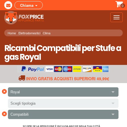
Chiama
0
Toggl
navig
Home
Elettrodomestici
Clima
Ricambi Compatibili per Stufe a
gas Royal
INVIO GRATIS ACQUISTI SUPERIORI 49,99€
×
Royal
Scegli tipologia
×
Compatibili
SCOPRI SE LA SPEDIZIONE È INCLUSA ANCHE NELLA TUA CITTÀ