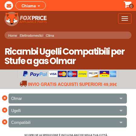
Chiama
0
Toggl
navig
Home
Elettrodomestici
Clima
Ricambi Ugelli Compatibili per
Stufe a gas Olmar
INVIO GRATIS ACQUISTI SUPERIORI 49,99€
×
Olmar
×
Ugelli
×
Compatibili
SCOPRI SE LA SPEDIZIONE È INCLUSA ANCHE NELLA TUA CITTÀ