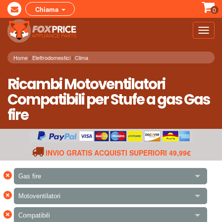
Chiama
0
Toggl
navig
Home
Elettrodomestici
Clima
Ricambi Motoventilatori
Compatibili per Stufe a gas Gas
fire
INVIO GRATIS ACQUISTI SUPERIORI 49,99€
×
Gas fire
×
Motoventilatori
×
Compatibili