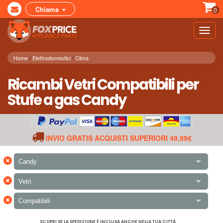
Chiama
0
Toggl
navig
Home
Elettrodomestici
Clima
Ricambi Vetri Compatibili per
Stufe a gas Candy
INVIO GRATIS ACQUISTI SUPERIORI 49,99€
×
Candy
×
Vetri
×
Compatibili
SCOPRI SE LA SPEDIZIONE È INCLUSA ANCHE NELLA TUA CITTÀ