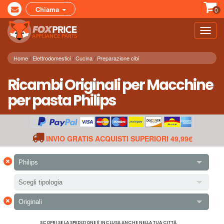
Chiama
0
Toggl
navig
Home
Elettrodomestici
Cucina
Preparazione cibi
Ricambi Originali per Macchine
per pasta Philips
INVIO GRATIS ACQUISTI SUPERIORI 49,99€
×
Philips
Scegli tipologia
×
Originali
SCOPRI SE LA SPEDIZIONE È INCLUSA ANCHE NELLA TUA CITTÀ