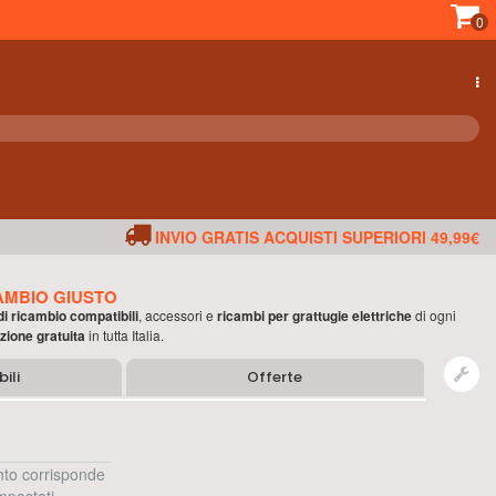
0
INVIO GRATIS ACQUISTI SUPERIORI 49,99€
AMBIO GIUSTO
 di ricambio compatibili
, accessori e
ricambi per
grattugie elettriche
di ogni
zione gratuita
in tutta Italia.
ili
Offerte
to corrisponde