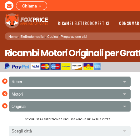
Chiama
RICAMBI ELETTRODOMESTICI
CONSUMABI
Home
Elettrodomestici
Cucina
Preparazione cibi
Ricambi Motori Originali per Grat
×
Reber
×
Motori
×
Originali
SCOPRI SE LA SPEDIZIONE È INCLUSA ANCHE NELLA TUA CITTÀ
Scegli città