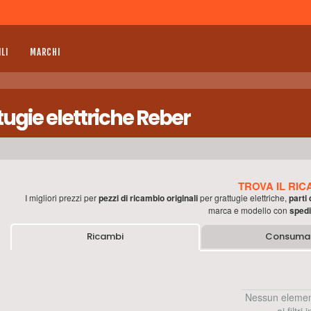
LI
MARCHI
tugie elettriche Reber
TROVA IL RIC
I migliori prezzi per
pezzi di ricambio originali
per
grattugie elettriche
,
parti
marca e modello con
spedi
Ricambi
Consumab
Nessun elemen