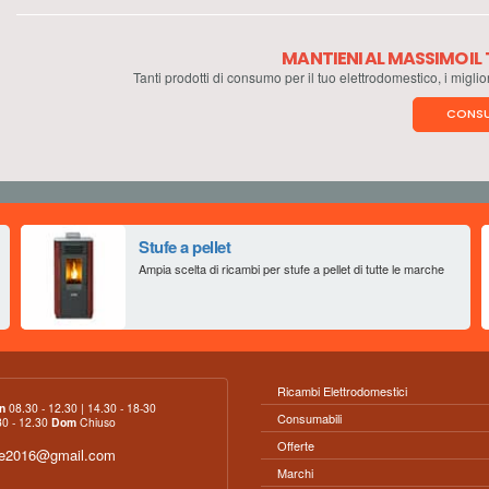
MANTIENI AL MASSIMO I
Tanti prodotti di consumo per il tuo elettrodomestico, i miglio
CONSU
Stufe a pellet
Ampia scelta di ricambi per stufe a pellet di tutte le marche
Ricambi Elettrodomestici
n
08.30 - 12.30 | 14.30 - 18-30
Consumabili
0 - 12.30
Dom
Chiuso
Offerte
ce2016@gmail.com
Marchi