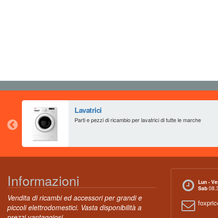
Lavatrici
Parti e pezzi di ricambio per lavatrici di tutte le marche
Informazioni
Lun - Ve
Sab
08.3
Vendita di ricambi ed accessori per grandi e
foxpri
piccoli elettrodomestici. Vasta disponibilità a
prezzi vantaggiosi.