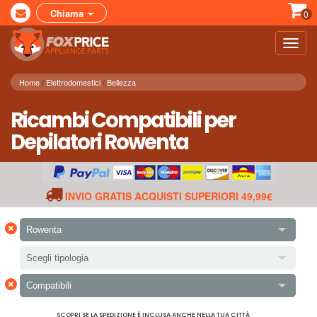
Chiama
0
Toggl
navig
Home
Elettrodomestici
Bellezza
Ricambi Compatibili per
Depilatori Rowenta
INVIO GRATIS ACQUISTI SUPERIORI 49,99€
×
Rowenta
Scegli tipologia
×
Compatibili
SCOPRI SE LA SPEDIZIONE È INCLUSA ANCHE NELLA TUA CITTÀ