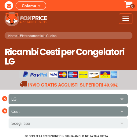
Chiama
0
Toggl
navig
Home
Elettrodomestici
Cucina
Ricambi Cesti per Congelatori
LG
INVIO GRATIS ACQUISTI SUPERIORI 49,99€
×
LG
×
Cesti
Scegli tipo
SCOPRI SE LA SPEDIZIONE È INCLUSA ANCHE NELLA TUA CITTÀ