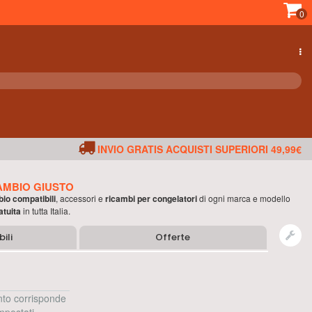
0
INVIO GRATIS ACQUISTI SUPERIORI 49,99€
AMBIO GIUSTO
bio compatibili
, accessori e
ricambi per
congelatori
di ogni marca e modello
atuita
in tutta Italia.
ili
Offerte
to corrisponde