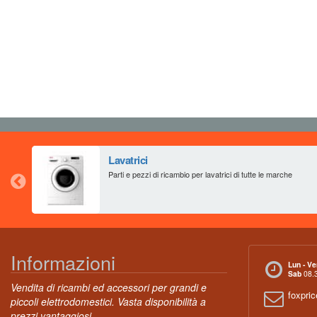
Lavatrici
Parti e pezzi di ricambio per lavatrici di tutte le marche
Informazioni
Lun - Ve
Sab
08.3
Vendita di ricambi ed accessori per grandi e
foxpri
piccoli elettrodomestici. Vasta disponibilità a
prezzi vantaggiosi.