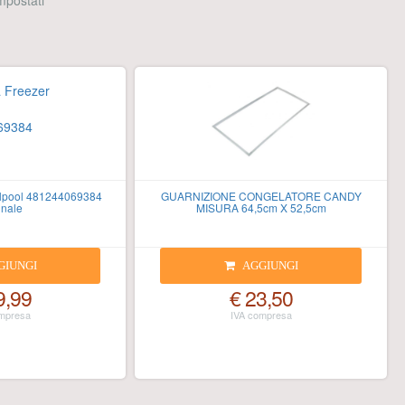
 impostati
rlpool 481244069384
GUARNIZIONE CONGELATORE CANDY
inale
MISURA 64,5cm X 52,5cm
GIUNGI
AGGIUNGI
9,99
€ 23,50