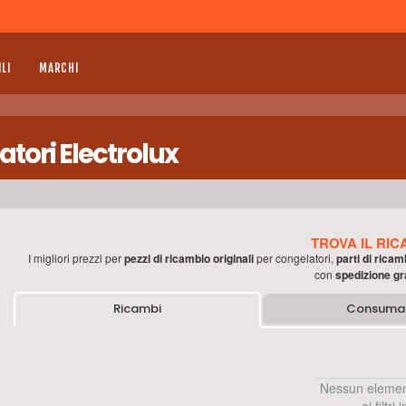
LI
MARCHI
atori Electrolux
TROVA IL RIC
I migliori prezzi per
pezzi di ricambio originali
per
congelatori
,
parti di ricam
con
spedizione gr
Ricambi
Consumab
Nessun elemen