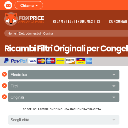
Chiama
RICAMBI ELETTRODOMESTICI
CONSUMABI
Home
Elettrodomestici
Cucina
Ricambi Filtri Originali per Congel
×
Electrolux
×
Filtri
×
Originali
SCOPRI SE LA SPEDIZIONE È INCLUSA ANCHE NELLA TUA CITTÀ
Scegli città