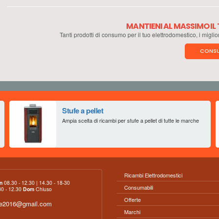
MANTIENI AL MASSIMO I
Tanti prodotti di consumo per il tuo elettrodomestico, i miglio
CONSU
Stufe a pellet
Ampia scelta di ricambi per stufe a pellet di tutte le marche
Ricambi Elettrodomestici
n
08.30 - 12.30 | 14.30 - 18-30
Consumabili
0 - 12.30
Dom
Chiuso
Offerte
ce2016@gmail.com
Marchi