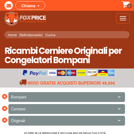
Chiama
0
Toggl
navig
Home
Elettrodomestici
Cucina
Ricambi Cerniere Originali per
Congelatori Bompani
INVIO GRATIS ACQUISTI SUPERIORI 49,99€
×
Bompani
×
Cerniere
×
Originali
SCOPRI SE LA SPEDIZIONE È INCLUSA ANCHE NELLA TUA CITTÀ