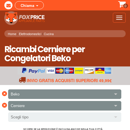
Chiama
0
Toggl
navig
Home
Elettrodomestici
Cucina
Ricambi Cerniere per
Congelatori Beko
INVIO GRATIS ACQUISTI SUPERIORI 49,99€
×
Beko
×
Cerniere
Scegli tipo
SCOPRI SE LA SPEDIZIONE È INCLUSA ANCHE NELLA TUA CITTÀ