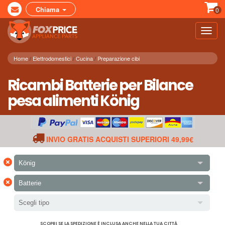
Chiama
0
Toggl
navig
Home
Elettrodomestici
Cucina
Preparazione cibi
Ricambi Batterie per Bilance
pesa alimenti König
INVIO GRATIS ACQUISTI SUPERIORI 49,99€
×
König
×
Batterie
Scegli tipo
SCOPRI SE LA SPEDIZIONE È INCLUSA ANCHE NELLA TUA CITTÀ