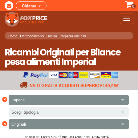
Chiama
0
Toggl
navig
Home
Elettrodomestici
Cucina
Preparazione cibi
Ricambi Originali per Bilance
pesa alimenti Imperial
INVIO GRATIS ACQUISTI SUPERIORI 49,99€
×
Imperial
Scegli tipologia
×
Originali
SCOPRI SE LA SPEDIZIONE È INCLUSA ANCHE NELLA TUA CITTÀ