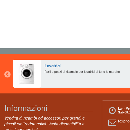
Lavatrici
Parti e pezzi di ricambio per lavatrici di tutte le marche
Informazioni
Lun - Ve
Sab
08.3
Vendita di ricambi ed accessori per grandi e
foxpri
piccoli elettrodomestici. Vasta disponibilità a
prezzi vantaggiosi.