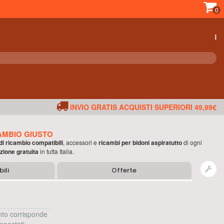
0
INVIO GRATIS ACQUISTI SUPERIORI 49,99€
AMBIO GIUSTO
 di ricambio compatibili
, accessori e
ricambi per
bidoni aspiratutto
di ogni
zione gratuita
in tutta Italia.
ili
Offerte
to corrisponde