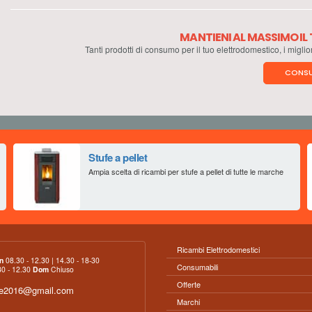
MANTIENI AL MASSIMO I
Tanti prodotti di consumo per il tuo elettrodomestico, i miglio
CONSU
Stufe a pellet
Ampia scelta di ricambi per stufe a pellet di tutte le marche
Ricambi Elettrodomestici
n
08.30 - 12.30 | 14.30 - 18-30
Consumabili
0 - 12.30
Dom
Chiuso
Offerte
ce2016@gmail.com
Marchi