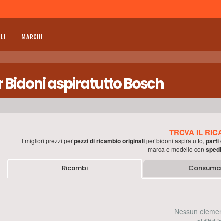
LI
MARCHI
 Bidoni aspiratutto Bosch
TROVA IL RIC
I migliori prezzi per
pezzi di ricambio originali
per
bidoni aspiratutto
,
parti
marca e modello con
spedi
Ricambi
Consumab
Nessun elemen