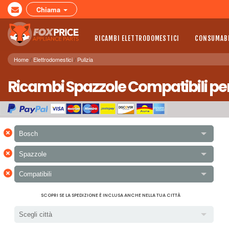
Chiama
RICAMBI ELETTRODOMESTICI
CONSUMABI
Home
Elettrodomestici
Pulizia
Ricambi Spazzole Compatibili per
×
Bosch
×
Spazzole
×
Compatibili
SCOPRI SE LA SPEDIZIONE È INCLUSA ANCHE NELLA TUA CITTÀ
Scegli città