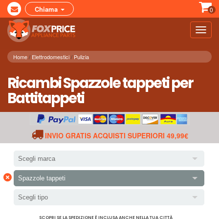
Chiama
0
Toggl
navig
Home
Elettrodomestici
Pulizia
Ricambi Spazzole tappeti per
Battitappeti
INVIO GRATIS ACQUISTI SUPERIORI 49,99€
Scegli marca
×
Spazzole tappeti
Scegli tipo
SCOPRI SE LA SPEDIZIONE È INCLUSA ANCHE NELLA TUA CITTÀ