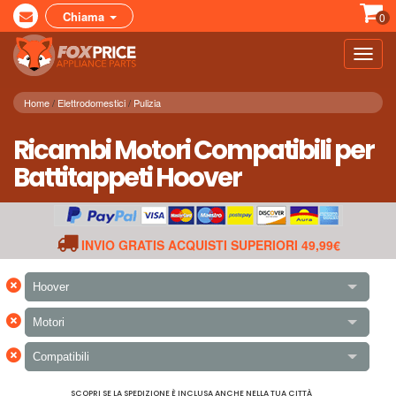
Chiama
0
Toggl
navig
Home
Elettrodomestici
Pulizia
Ricambi Motori Compatibili per
Battitappeti Hoover
INVIO GRATIS ACQUISTI SUPERIORI 49,99€
×
Hoover
×
Motori
×
Compatibili
SCOPRI SE LA SPEDIZIONE È INCLUSA ANCHE NELLA TUA CITTÀ