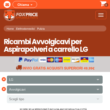
Chiama
0
Toggl
navig
Home
Elettrodomestici
Pulizia
Ricambi Avvolgicavi per
Aspirapolveri a carrello LG
INVIO GRATIS ACQUISTI SUPERIORI 49,99€
×
LG
×
Avvolgicavi
Scegli tipo
SCOPRI SE LA SPEDIZIONE È INCLUSA ANCHE NELLA TUA CITTÀ