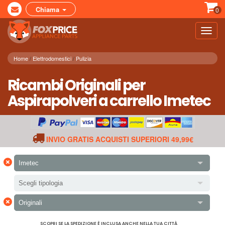
Chiama
0
Toggl
navig
Home
Elettrodomestici
Pulizia
Ricambi Originali per
Aspirapolveri a carrello Imetec
INVIO GRATIS ACQUISTI SUPERIORI 49,99€
×
Imetec
Scegli tipologia
×
Originali
SCOPRI SE LA SPEDIZIONE È INCLUSA ANCHE NELLA TUA CITTÀ