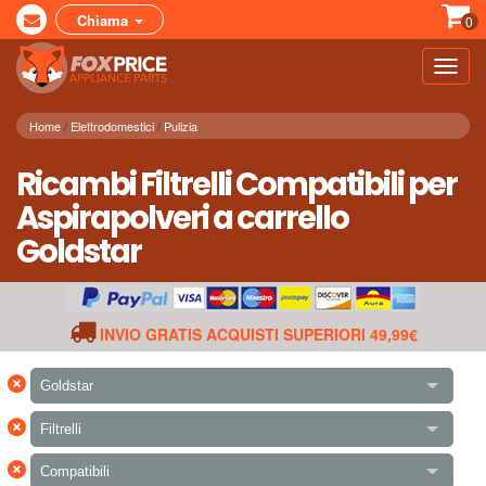
Chiama
0
Toggl
navig
Home
Elettrodomestici
Pulizia
Ricambi Filtrelli Compatibili per
Aspirapolveri a carrello
Goldstar
INVIO GRATIS ACQUISTI SUPERIORI 49,99€
×
Goldstar
×
Filtrelli
×
Compatibili