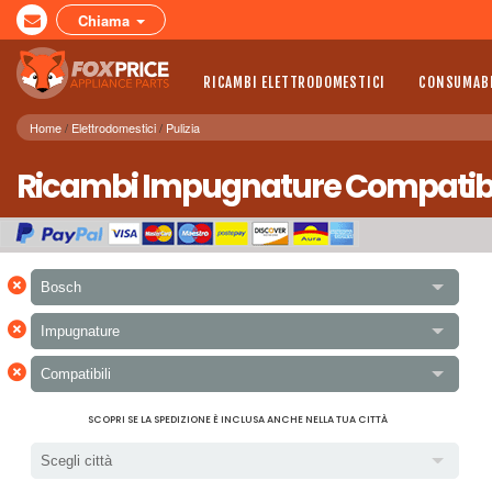
Chiama
RICAMBI ELETTRODOMESTICI
CONSUMABI
Home
Elettrodomestici
Pulizia
Ricambi Impugnature Compatibili
×
Bosch
×
Impugnature
×
Compatibili
SCOPRI SE LA SPEDIZIONE È INCLUSA ANCHE NELLA TUA CITTÀ
Scegli città