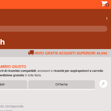
0
ch
INVIO GRATIS ACQUISTI SUPERIORI 49,99€
AMBIO GIUSTO
rti di ricambio compatibili
, accessori e
ricambi per
aspirapolveri a carrello
pedizione gratuita
in tutta Italia.
ili
Offerte
to corrisponde