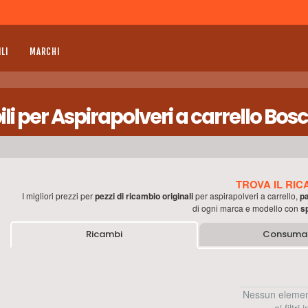
LI
MARCHI
 per Aspirapolveri a carrello Bos
TROVA IL RIC
I migliori prezzi per
pezzi di ricambio originali
per
aspirapolveri a carrello
,
pa
di ogni marca e modello con
s
Ricambi
Consumab
Nessun elemen