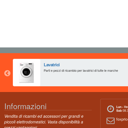
Lavatrici
Parti e pezzi di ricambio per lavatrici di tutte le marche
Informazioni
Lun - Ve
Sab
08.3
Vendita di ricambi ed accessori per grandi e
foxpri
piccoli elettrodomestici. Vasta disponibilità a
prezzi vantaggiosi.