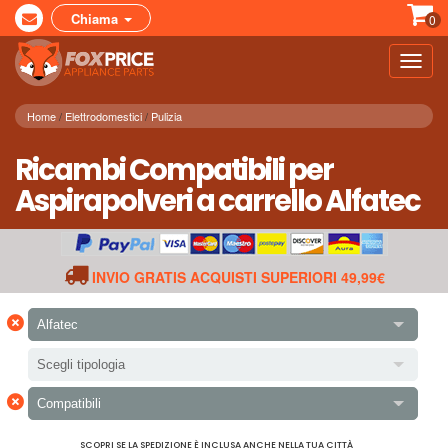
Chiama
0
Toggl
navig
Home
Elettrodomestici
Pulizia
Ricambi Compatibili per
Aspirapolveri a carrello Alfatec
INVIO GRATIS ACQUISTI SUPERIORI 49,99€
×
Alfatec
Scegli tipologia
×
Compatibili
SCOPRI SE LA SPEDIZIONE È INCLUSA ANCHE NELLA TUA CITTÀ