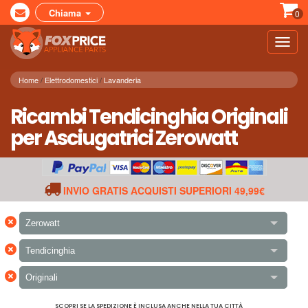
Chiama
0
Toggl
navig
Home
Elettrodomestici
Lavanderia
Ricambi Tendicinghia Originali
per Asciugatrici Zerowatt
INVIO GRATIS ACQUISTI SUPERIORI 49,99€
×
Zerowatt
×
Tendicinghia
×
Originali
SCOPRI SE LA SPEDIZIONE È INCLUSA ANCHE NELLA TUA CITTÀ