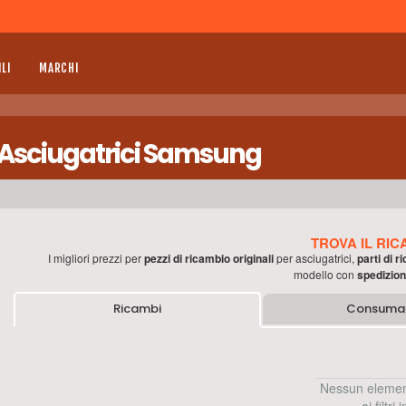
LI
MARCHI
 Asciugatrici Samsung
TROVA IL RIC
I migliori prezzi per
pezzi di ricambio originali
per
asciugatrici
,
parti di r
modello con
spedizion
Ricambi
Consumab
Nessun elemen