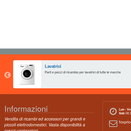
Lavatrici
Parti e pezzi di ricambio per lavatrici di tutte le marche
Informazioni
Lun - Ve
Sab
08.3
Vendita di ricambi ed accessori per grandi e
foxpri
piccoli elettrodomestici. Vasta disponibilità a
prezzi vantaggiosi.