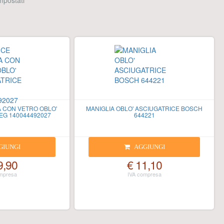
 impostati
 CON VETRO OBLO'
MANIGLIA OBLO' ASCIUGATRICE BOSCH
EG 140044492027
644221
GIUNGI
AGGIUNGI
9,90
€ 11,10