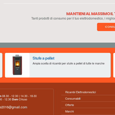
MANTIENI AL MASSIMO I
Tanti prodotti di consumo per il tuo elettrodomestico, i miglio
CONSU
Stufe a pellet
Ampia scelta di ricambi per stufe a pellet di tutte le marche
Ricambi Elettrodomestici
n
08.30 - 12.30 | 14.30 - 18-30
Consumabili
0 - 12.30
Dom
Chiuso
Offerte
ce2016@gmail.com
Marchi