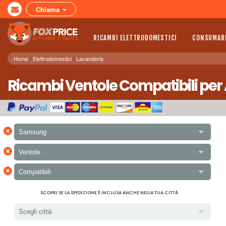
Chiama
RICAMBI ELETTRODOMESTICI
CONSUMABI
Home
Elettrodomestici
Lavanderia
Ricambi Ventole Compatibili per
×
Samsung
×
Ventole
×
Compatibili
SCOPRI SE LA SPEDIZIONE È INCLUSA ANCHE NELLA TUA CITTÀ
Scegli città