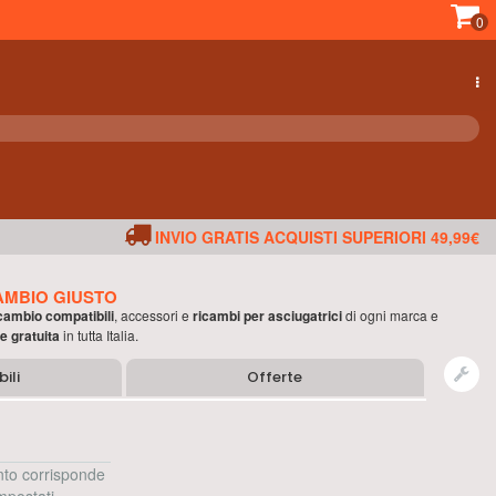
0
INVIO GRATIS ACQUISTI SUPERIORI 49,99€
AMBIO GIUSTO
icambio compatibili
, accessori e
ricambi per
asciugatrici
di ogni marca e
e gratuita
in tutta Italia.
ili
Offerte
to corrisponde