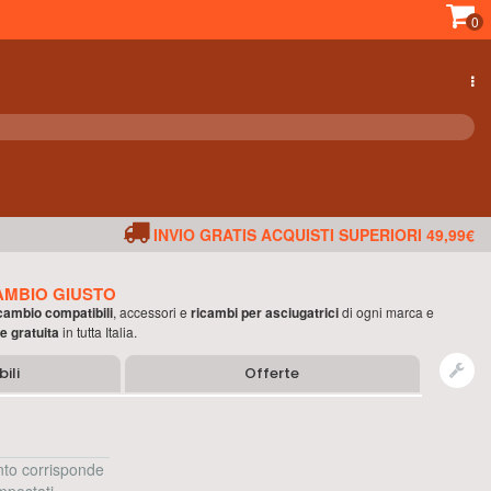
0
INVIO GRATIS ACQUISTI SUPERIORI 49,99€
AMBIO GIUSTO
icambio compatibili
, accessori e
ricambi per
asciugatrici
di ogni marca e
e gratuita
in tutta Italia.
ili
Offerte
to corrisponde