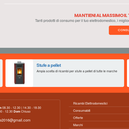
MANTIENI AL MASSIMO I
Tanti prodotti di consumo per il tuo elettrodomestico, i miglio
CONSU
Stufe a pellet
Ampia scelta di ricambi per stufe a pellet di tutte le marche
Ricambi Elettrodomestici
n
08.30 - 12.30 | 14.30 - 18-30
Consumabili
0 - 12.30
Dom
Chiuso
Offerte
ce2016@gmail.com
Marchi