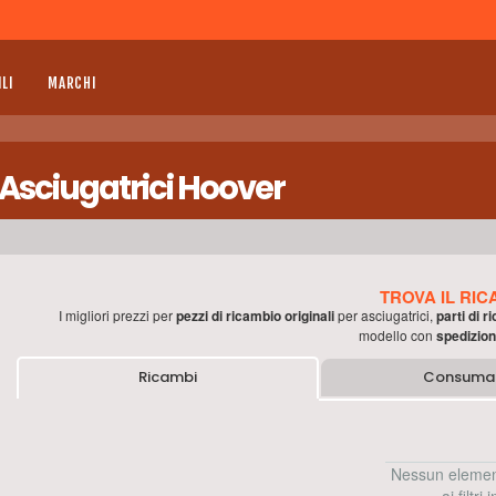
LI
MARCHI
Asciugatrici Hoover
TROVA IL RIC
I migliori prezzi per
pezzi di ricambio originali
per
asciugatrici
,
parti di r
modello con
spedizion
Ricambi
Consumab
Nessun elemen