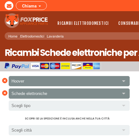
Chiama
RICAMBI ELETTRODOMESTICI
CONSUMABI
Home
Elettrodomestici
Lavanderia
Ricambi Schede elettroniche per 
×
Hoover
×
Schede elettroniche
Scegli tipo
SCOPRI SE LA SPEDIZIONE È INCLUSA ANCHE NELLA TUA CITTÀ
Scegli città