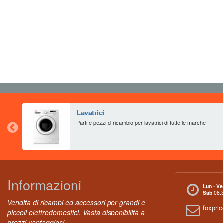
Lavatrici
Parti e pezzi di ricambio per lavatrici di tutte le marche
Informazioni
Lun - Ve
Sab
08.3
Vendita di ricambi ed accessori per grandi e
foxpri
piccoli elettrodomestici. Vasta disponibilità a
prezzi vantaggiosi.