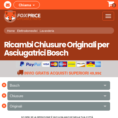
Chiama
0
Toggl
navig
Home
Elettrodomestici
Lavanderia
Ricambi Chiusure Originali per
Asciugatrici Bosch
INVIO GRATIS ACQUISTI SUPERIORI 49,99€
×
Bosch
×
Chiusure
×
Originali
SCOPRI SE LA SPEDIZIONE È INCLUSA ANCHE NELLA TUA CITTÀ