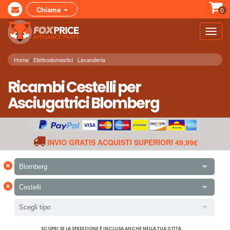
Chiama
0
Toggl
navig
Home
Elettrodomestici
Lavanderia
Ricambi Cestelli per
Asciugatrici Blomberg
INVIO GRATIS ACQUISTI SUPERIORI 49,99€
×
Blomberg
×
Cestelli
Scegli tipo
SCOPRI SE LA SPEDIZIONE È INCLUSA ANCHE NELLA TUA CITTÀ