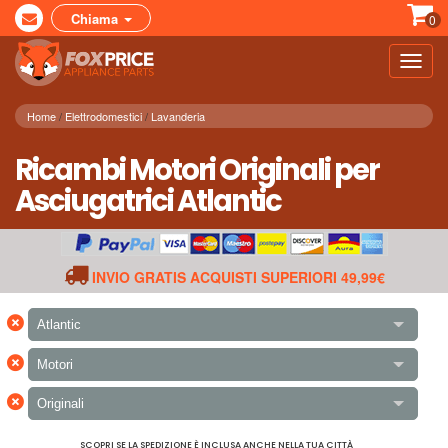
Chiama
0
Toggl
navig
Home
Elettrodomestici
Lavanderia
Ricambi Motori Originali per
Asciugatrici Atlantic
INVIO GRATIS ACQUISTI SUPERIORI 49,99€
×
Atlantic
×
Motori
×
Originali
SCOPRI SE LA SPEDIZIONE È INCLUSA ANCHE NELLA TUA CITTÀ