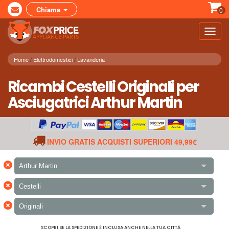
Chiama
0
Toggl
navig
Home
Elettrodomestici
Lavanderia
Ricambi Cestelli Originali per
Asciugatrici Arthur Martin
INVIO GRATIS ACQUISTI SUPERIORI 49,99€
×
Arthur Martin
×
Cestelli
×
Originali
SCOPRI SE LA SPEDIZIONE È INCLUSA ANCHE NELLA TUA CITTÀ