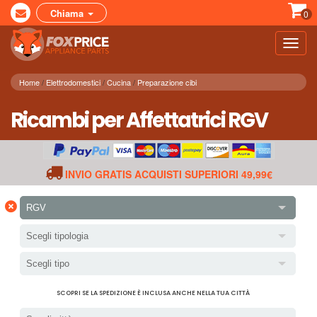
Chiama
0
Toggl
navig
Home
Elettrodomestici
Cucina
Preparazione cibi
Ricambi per Affettatrici RGV
INVIO GRATIS ACQUISTI SUPERIORI 49,99€
×
RGV
Scegli tipologia
Scegli tipo
SCOPRI SE LA SPEDIZIONE È INCLUSA ANCHE NELLA TUA CITTÀ