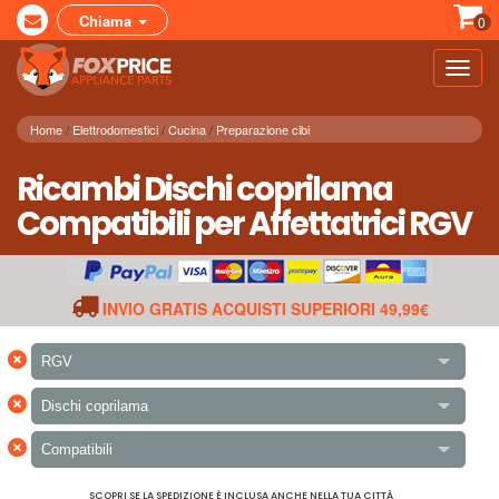
Chiama
0
Toggl
navig
Home
Elettrodomestici
Cucina
Preparazione cibi
Ricambi Dischi coprilama
Compatibili per Affettatrici RGV
INVIO GRATIS ACQUISTI SUPERIORI 49,99€
×
RGV
×
Dischi coprilama
×
Compatibili
SCOPRI SE LA SPEDIZIONE È INCLUSA ANCHE NELLA TUA CITTÀ