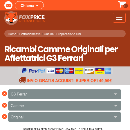
Chiama
0
Toggl
navig
Home
Elettrodomestici
Cucina
Preparazione cibi
Ricambi Camme Originali per
Affettatrici G3 Ferrari
INVIO GRATIS ACQUISTI SUPERIORI 49,99€
×
G3 Ferrari
×
Camme
×
Originali
SCOPRI SE LA SPEDIZIONE È INCLUSA ANCHE NELLA TUA CITTÀ