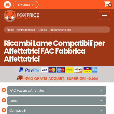
Chiama
0
Toggl
navig
Home
Elettrodomestici
Cucina
Preparazione cibi
Ricambi Lame Compatibili per
Affettatrici FAC Fabbrica
Affettatrici
INVIO GRATIS ACQUISTI SUPERIORI 49,99€
×
FAC Fabbrica Affettatrici
×
Lame
×
Compatibili