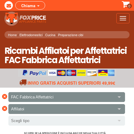
Chiama
0
Toggl
navig
Home
Elettrodomestici
Cucina
Preparazione cibi
Ricambi Affilatoi per Affettatrici
FAC Fabbrica Affettatrici
INVIO GRATIS ACQUISTI SUPERIORI 49,99€
×
FAC Fabbrica Affettatrici
×
Affilatoi
Scegli tipo
SCOPRI SE LA SPEDIZIONE È INCLUSA ANCHE NELLA TUA CITTÀ