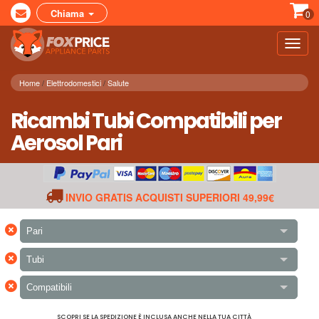
Chiama
0
Toggl
navig
Home
Elettrodomestici
Salute
Ricambi Tubi Compatibili per
Aerosol Pari
INVIO GRATIS ACQUISTI SUPERIORI 49,99€
×
Pari
×
Tubi
×
Compatibili
SCOPRI SE LA SPEDIZIONE È INCLUSA ANCHE NELLA TUA CITTÀ