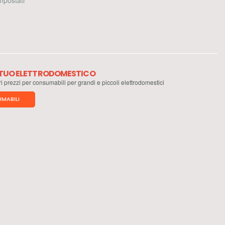
 impostati
L TUO ELETTRODOMESTICO
ri prezzi per consumabili per grandi e piccoli elettrodomestici
MABILI