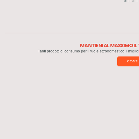
ai filtri
MANTIENI AL MASSIMO I
Tanti prodotti di consumo per il tuo elettrodomestico, i miglio
CONSU