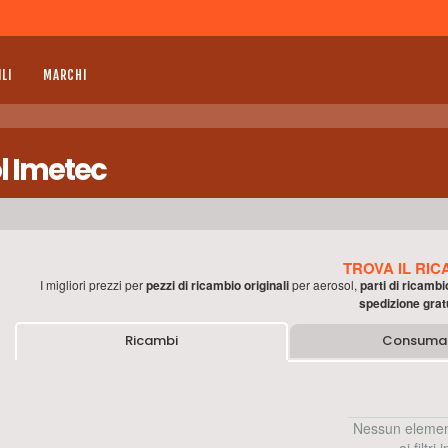
LI
MARCHI
ol Imetec
TROVA IL RIC
I migliori prezzi per
pezzi di ricambio originali
per
aerosol
,
parti di ricambi
spedizione grat
Ricambi
Consumab
Nessun elemen