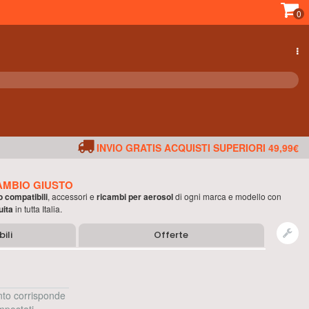
0
INVIO GRATIS ACQUISTI SUPERIORI 49,99€
AMBIO GIUSTO
o compatibili
, accessori e
ricambi per
aerosol
di ogni marca e modello con
uita
in tutta Italia.
ili
Offerte
to corrisponde