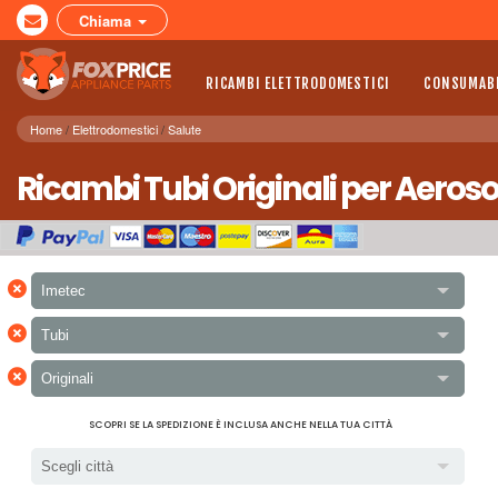
Chiama
RICAMBI ELETTRODOMESTICI
CONSUMABI
Home
Elettrodomestici
Salute
Ricambi Tubi Originali per Aeros
×
Imetec
×
Tubi
×
Originali
SCOPRI SE LA SPEDIZIONE È INCLUSA ANCHE NELLA TUA CITTÀ
Scegli città