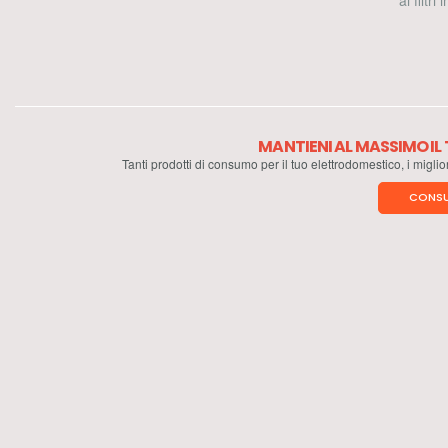
ai filtri
MANTIENI AL MASSIMO I
Tanti prodotti di consumo per il tuo elettrodomestico, i miglio
CONSU