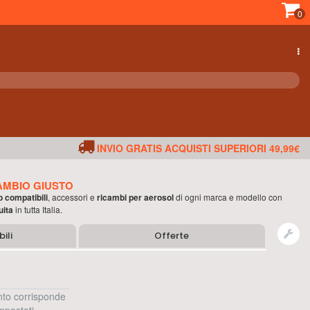
0
INVIO GRATIS ACQUISTI SUPERIORI 49,99€
AMBIO GIUSTO
o compatibili
, accessori e
ricambi per
aerosol
di ogni marca e modello con
uita
in tutta Italia.
ili
Offerte
to corrisponde