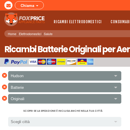
Chiama
RICAMBI ELETTRODOMESTICI
CONSUMABI
Home
Elettrodomestici
Salute
Ricambi Batterie Originali per A
×
Hudson
×
Batterie
×
Originali
SCOPRI SE LA SPEDIZIONE È INCLUSA ANCHE NELLA TUA CITTÀ
Scegli città