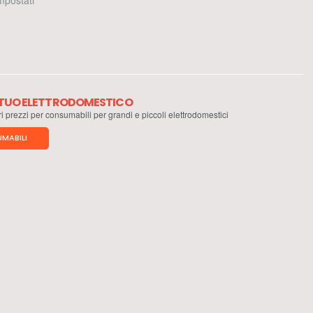
 impostati
L TUO ELETTRODOMESTICO
ri prezzi per consumabili per grandi e piccoli elettrodomestici
MABILI