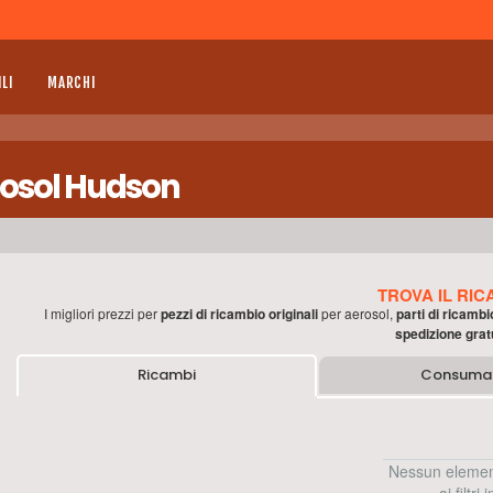
LI
MARCHI
erosol Hudson
TROVA IL RIC
I migliori prezzi per
pezzi di ricambio originali
per
aerosol
,
parti di ricambi
spedizione grat
Ricambi
Consumab
Nessun elemen