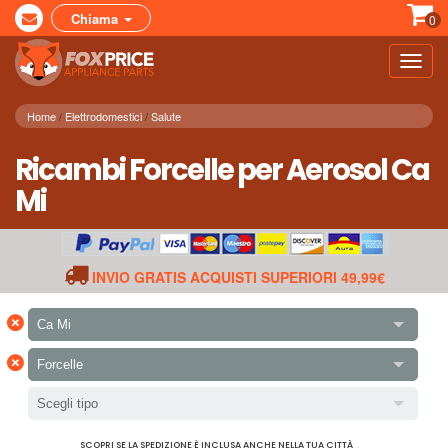
Chiama
0
Toggl
navig
Home
Elettrodomestici
Salute
Ricambi Forcelle per Aerosol Ca
Mi
INVIO GRATIS ACQUISTI SUPERIORI 49,99€
×
Ca Mi
×
Forcelle
Scegli tipo
SCOPRI SE LA SPEDIZIONE È INCLUSA ANCHE NELLA TUA CITTÀ